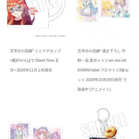
五等分の花嫁* ミニマグカップ
五等分の花嫁* 描き下ろし 中
<暖炉のそばで Silent Time 五
野一花 星空メイドver. Ani-Art
月> 2026年11月上旬発売
KAWAII label ブロマイド2枚セ
ット 2026年10月29日発売 で
取扱中 (アニメイト)