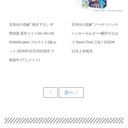
五等分の花嫁* 描き下ろし 中
五等分の花嫁* ドーナツパッケ
野四葉 星空メイドver. Ani-Art
ージキーホルダー<暖炉のそば
KAWAII label ブロマイド2枚セ
で Silent Time 三玖> 2026年
ット 2026年10月29日発売 で
11月上旬発売
取扱中 (アニメイト)