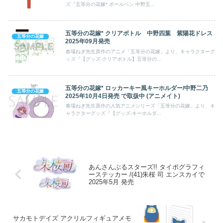
ズ『五等分の花嫁* ボールペン 中野五...
五等分の花嫁* クリアボトル 中野四葉 紫陽花ドレス
五等分の花嫁
2025年09月発売
春場ねぎ先生原作のアニメ「五等分の花嫁」より、キャラクターグ
ッズ『【グッズ-クリアボトル】五等分の...
五等分の花嫁* ロッカーキー風キーホルダー/中野二乃
五等分の花嫁
2025年10月4日発売 で取扱中 (アニメイト)
春場ねぎ先生原作の人気アニメシリーズ「五等分の花嫁」より、キ
ャラクターグッズ『【グッズ-キーホルダ...
あんさんぶるスターズ!! タイポグラフィ
ーステッカー /(41)朱桜 司 エンスカイで
2025年5月 発売
サカモトデイズ アクリルフィギュアメモ