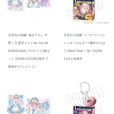
五等分の花嫁* 描き下ろし 中
五等分の花嫁* ドーナツパッケ
野二乃 星空メイドver. Ani-Art
ージキーホルダー<暖炉のそば
KAWAII label ブロマイド2枚セ
で Silent Time 一花> 2026年
ット 2026年10月29日発売 で
11月上旬発売
取扱中 (アニメイト)