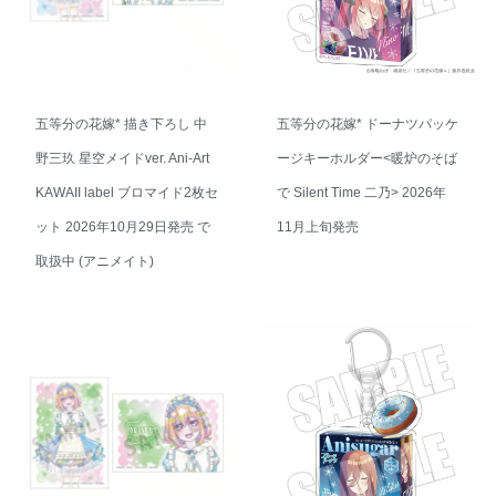
五等分の花嫁* 描き下ろし 中
五等分の花嫁* ドーナツパッケ
野三玖 星空メイドver. Ani-Art
ージキーホルダー<暖炉のそば
KAWAII label ブロマイド2枚セ
で Silent Time 二乃> 2026年
ット 2026年10月29日発売 で
11月上旬発売
取扱中 (アニメイト)