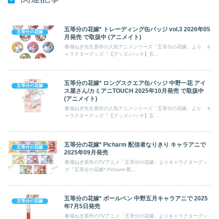
五等分の花嫁* トレーディング缶バッジ vol.3 2026年05
五等分の花嫁
月発売 で取扱中 (アニメイト)
春場ねぎ先生原作の人気アニメシリーズ「五等分の花嫁」より、キ
ャラクターグッズ『【グッズ-バッチ】五...
五等分の花嫁* ロングスクエア缶バッジ 中野一花 アイ
五等分の花嫁
ス屋さん/カミアニTOUCH 2025年10月発売 で取扱中
(アニメイト)
春場ねぎ先生原作の人気アニメシリーズ「五等分の花嫁」より、キ
ャラクターグッズ『【グッズ-バッチ】五...
五等分の花嫁* Picharm 配信者なりきり キャラアニで
五等分の花嫁
2025年09月発売
春場ねぎ原作のTVアニメ「五等分の花嫁」よりキャラクターグッ
ズ『五等分の花嫁* Picharm 配...
五等分の花嫁* ボールペン 中野五月キャラアニで 2025
五等分の花嫁
年7月5日発売
春場ねぎ原作のTVアニメ「五等分の花嫁」よりキャラクターグッ