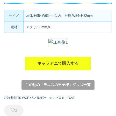
サイズ
本体:H95×W63mm以内、台座:W54×H32mm
素材
アクリル3mm厚
キャラアニで購入する
この他の「テニスの王子様」グッズ一覧
© 許斐剛 TK WORKS／集英社・テレビ東京・NAS
0