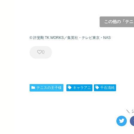
この他の「テニ
© 許斐剛 TK WORKS／集英社・テレビ東京・NAS
0
テニスの王子様
キャラアニ
千石清純