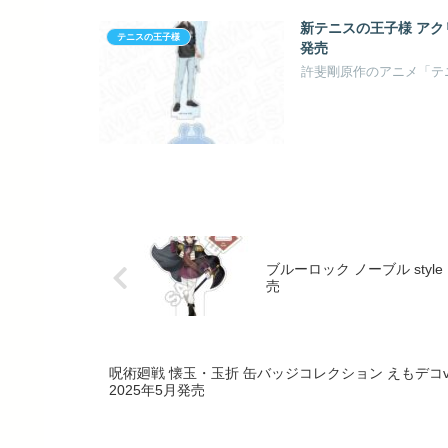
新テニスの王子様 アクリ
テニスの王子様
発売
ブルーロック ノーブル styl
売
呪術廻戦 懐玉・玉折 缶バッジコレクション えもデコver.
2025年5月発売