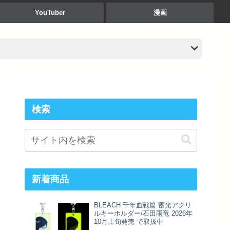
YouTuber
漫画
検索
新着商品
BLEACH 千年血戦篇 蓄光アクリ
ルキーホルダー/石田雨竜 2026年
10月上旬発売 で取扱中