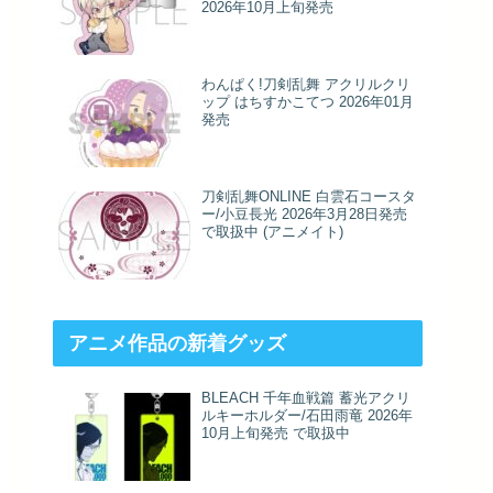
2026年10月上旬発売
わんぱく!刀剣乱舞 アクリルクリ
ップ はちすかこてつ 2026年01月
発売
刀剣乱舞ONLINE 白雲石コースタ
ー/小豆長光 2026年3月28日発売
で取扱中 (アニメイト)
アニメ作品の新着グッズ
BLEACH 千年血戦篇 蓄光アクリ
ルキーホルダー/石田雨竜 2026年
10月上旬発売 で取扱中