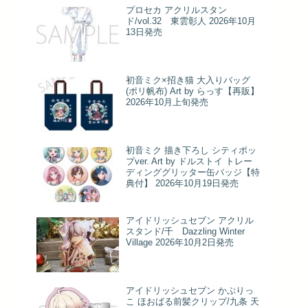
プロセカ アクリルスタン
ド/vol.32 東雲彰人 2026年10月
13日発売
初音ミク×招き猫 大入りバッグ
(ポリ帆布) Art by らっす【再販】
2026年10月上旬発売
初音ミク 描き下ろし シティポッ
プver. Art by ドルストイ トレー
ディンググリッター缶バッジ【特
典付】 2026年10月19日発売
アイドリッシュセブン アクリル
スタンド/千 Dazzling Winter
Village 2026年10月2日発売
アイドリッシュセブン かぷりっ
こ ほおばる前髪クリップ/九条 天