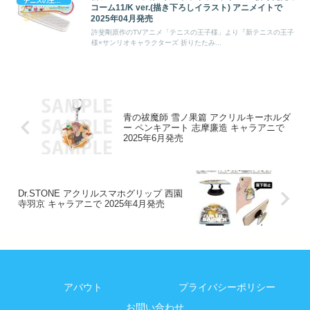
テニスの王子様
コーム11/K ver.(描き下ろしイラスト) アニメイトで
2025年04月発売
許斐剛原作のTVアニメ「テニスの王子様」より『新テニスの王子
様×サンリオキャラクターズ 折りたたみ...
青の祓魔師 雪ノ果篇 アクリルキーホルダ
ー ペンキアート 志摩廉造 キャラアニで
2025年6月発売
Dr.STONE アクリルスマホグリップ 西園
寺羽京 キャラアニで 2025年4月発売
アバウト
プライバシーポリシー
お問い合わせ