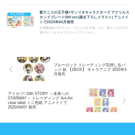
新テニスの王子様×サンリオキャラクターズ アクリルス
テニスの王子様
タンドプレート09/I ver.(描き下ろしイラスト) アニメイ
トで2025年04月発売
許斐剛原作のTVアニメ「テニスの王子様」より『新テニスの王子
様×サンリオキャラクターズ アクリルス...
ブルーロック トレーディング箔押し缶バ
ッジ 妖 【1BOX】 キャラアニで 2025年5
月発売
アイカツ! 10th STORY ～未来への
STARWAY～ トレーディング Ani-Art
clear label ミニ色紙 アニメイトで
2025/04/07 発売