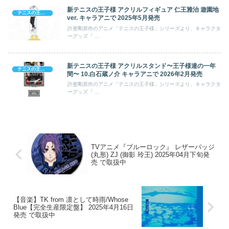
新テニスの王子様 アクリルフィギュア 仁王雅治 遊園地
テニスの王子様
ver. キャラアニで 2025年5月発売
許斐剛原作のアニメ「テニスの王子様」シリーズより、キャラクタ
ーグッズ『 ...
新テニスの王子様 アクリルスタンド〜王子様達の一年
テニスの王子様
間〜 10.白石蔵ノ介 キャラアニで 2026年2月発売
許斐剛原作のアニメ「テニスの王子様」シリーズより、キャラクタ
ーグッズ『 ...
TVアニメ『ブルーロック』 レザーバッジ
(丸形) ZJ (御影 玲王) 2025年04月下旬発
売 で取扱中
【音楽】TK from 凛として時雨/Whose
Blue【完全生産限定盤】 2025年4月16日
発売 で取扱中