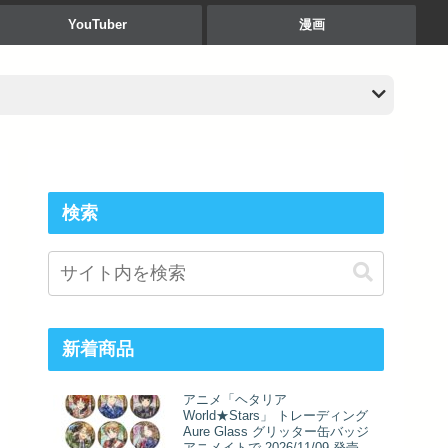
YouTuber
漫画
検索
新着商品
アニメ「ヘタリア
World★Stars」 トレーディング
Aure Glass グリッター缶バッジ
アニメイトで 2026/11/09 発売