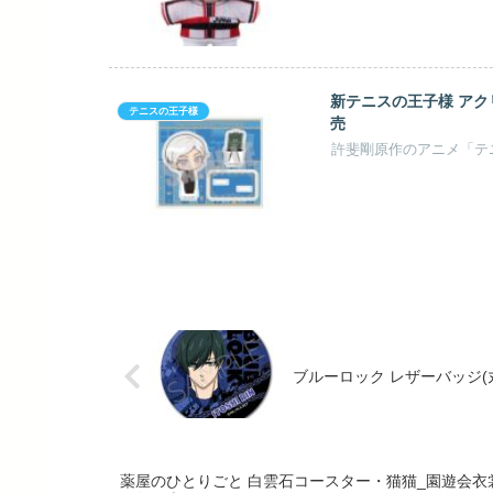
新テニスの王子様 アクリルス
テニスの王子様
売
ブルーロック レザーバッジ(丸形
薬屋のひとりごと 白雲石コースター・猫猫_園遊会衣裳【