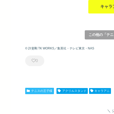
キャラ
この他の「テニ
© 許斐剛 TK WORKS／集英社・テレビ東京・NAS
0
テニスの王子様
アクリルスタンド
キャラアニ