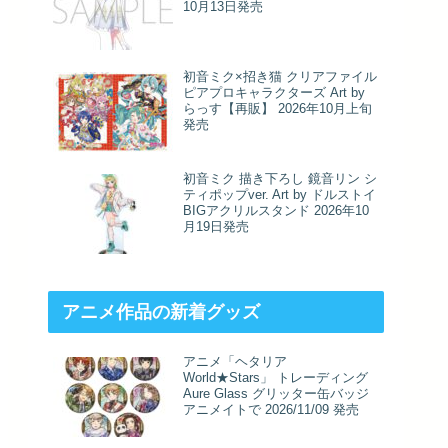
10月13日発売
初音ミク×招き猫 クリアファイル
ピアプロキャラクターズ Art by
らっす【再販】 2026年10月上旬
発売
初音ミク 描き下ろし 鏡音リン シ
ティポップver. Art by ドルストイ
BIGアクリルスタンド 2026年10
月19日発売
アニメ作品の新着グッズ
アニメ「ヘタリア
World★Stars」 トレーディング
Aure Glass グリッター缶バッジ
アニメイトで 2026/11/09 発売