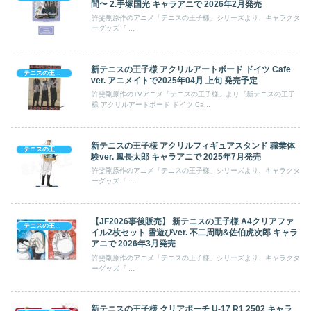
間〜 2.手塚国光 キャラアニで 2026年2月発売
許斐剛原作のアニメ「テニスの王子様」シリーズより、キャラクタ
ーグッズ『 ...
新テニスの王子様 アクリルアートボード ドイツ Cafe
テニスの王子様
ver. アニメイトで2025年04月 上旬 発売予定
許斐剛原作のTVアニメ「テニスの王子様」より『新テニスの王子
様 アクリルアートボード ドイツ Ca...
新テニスの王子様 アクリルフィギュアスタンド 職業体
テニスの王子様
験ver. 鳳長太郎 キャラアニで 2025年7月発売
許斐剛原作のアニメ「テニスの王子様」シリーズより、キャラクタ
ーグッズ『 ...
【JF2026事後販売】 新テニスの王子様 A4クリアファ
テニスの王子様
イル2枚セット 雪遊びver. 不二周助&佐伯虎次郎 キャラ
アニで 2026年3月発売
許斐剛原作のアニメ「テニスの王子様」シリーズより、キャラクタ
ーグッズ『 ...
新テニスの王子様 クリアポーチ U‐17 R1 2502 キャラ