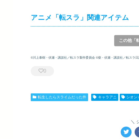
アニメ「転スラ」関連アイテム
この他「
©川上泰樹・伏瀬・講談社／転スラ製作委員会 ©柴・伏瀬・講談社／転スラ日
0
転生したらスライムだった件
キャラアニ
シオン 