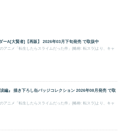
ーA[大賢者]【再販】 2026年03月下旬発売 で取扱中
作のアニメ「転生したらスライムだった件」(略称: 転スラ)より、キャ
涙編』 描き下ろし缶バッジコレクション 2026年08月発売 で取
作のアニメ「転生したらスライムだった件」(略称: 転スラ)より、キャ