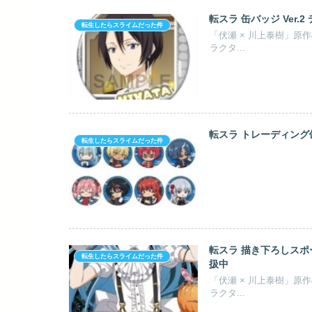
転スラ 缶バッジ Ver.
転生したらスライムだった件
「伏瀬 × 川上泰樹」原
ラクタ...
転スラ トレーディング缶
転生したらスライムだった件
転スラ 描き下ろしスポー
転生したらスライムだった件
扱中
「伏瀬 × 川上泰樹」原
ラクタ...