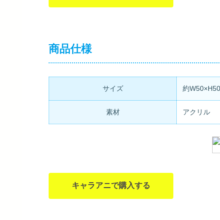
商品仕様
サイズ
約W50×H5
素材
アクリル
キャラアニで購入する