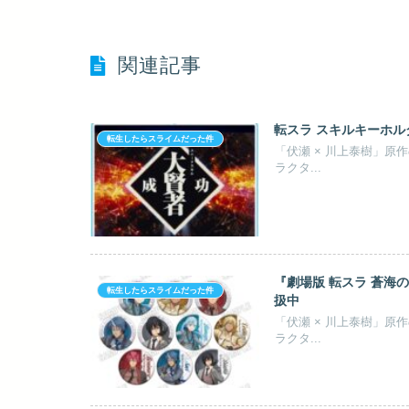
関連記事
転スラ スキルキーホルダ
転生したらスライムだった件
「伏瀬 × 川上泰樹」原
ラクタ...
『劇場版 転スラ 蒼海の
転生したらスライムだった件
扱中
「伏瀬 × 川上泰樹」原
ラクタ...