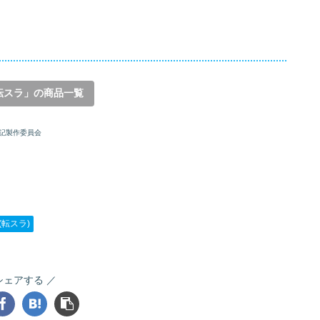
転スラ」の商品一覧
記製作委員会
(転スラ)
シェアする