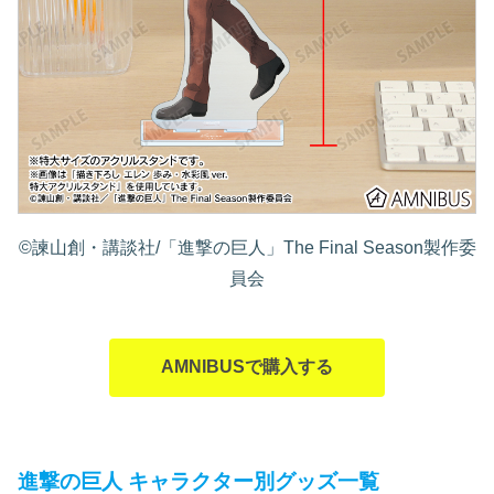
©諫山創・講談社/「進撃の巨人」The Final Season製作委
員会
AMNIBUSで購入する
進撃の巨人 キャラクター別グッズ一覧