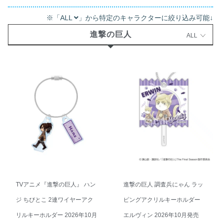
※「ALL
」から特定のキャラクターに絞り込み可能↓
進撃の巨人
ALL
TVアニメ『進撃の巨人』 ハン
進撃の巨人 調査兵にゃん ラッ
ジ ちびとこ 2連ワイヤーアク
ピングアクリルキーホルダー
リルキーホルダー 2026年10月
エルヴィン 2026年10月発売