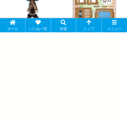
ホーム
いいね一覧
検索
トップ
メニュー
TVアニメ『進撃の巨人』 ミカ
進撃の巨人 調査兵にゃん みに
サ ちびとこ アクリルスタンド
チェアプレート ミカサ 2026年
2026年10月3日発売
10月発売 で取扱中