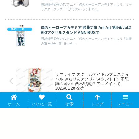
堀越耕平原作のTVアニメ「僕のヒーローアカデミア」より、キャ
ラクターグッズ『【グッズ-バッチ】TV...
僕のヒーローアカデミア 砂藤力道 Ani-Art 第4弾 vol.2
僕のヒーローアカデミア
BIGアクリルスタンド AMNIBUSで
堀越耕平原作のTVアニメ「僕のヒーローアカデミア」より『砂藤
力道 Ani-Art 第4弾 vol....
ラブライブ!スクールアイドルフェスティ
バル きらりんアクリルスタンド μ’s 不思
議の国ver. 西木野真姫 アニメイトで
2025/03/28 発売
ホーム
いいね一覧
検索
トップ
メニュー
進撃の巨人 描き下ろし ジャン 歩み・水
彩風ver. 特大アクリルスタンド
AMNIBUSで2025年4月中旬発売