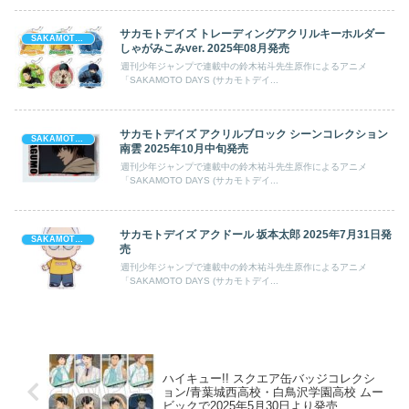
サカモトデイズ トレーディングアクリルキーホルダー
SAKAMOTO DAYS (サカモト デイズ)
しゃがみこみver. 2025年08月発売
週刊少年ジャンプで連載中の鈴木祐斗先生原作によるアニメ
「SAKAMOTO DAYS (サカモトデイ...
サカモトデイズ アクリルブロック シーンコレクション
SAKAMOTO DAYS (サカモト デイズ)
南雲 2025年10月中旬発売
週刊少年ジャンプで連載中の鈴木祐斗先生原作によるアニメ
「SAKAMOTO DAYS (サカモトデイ...
サカモトデイズ アクドール 坂本太郎 2025年7月31日発
SAKAMOTO DAYS (サカモト デイズ)
売
週刊少年ジャンプで連載中の鈴木祐斗先生原作によるアニメ
「SAKAMOTO DAYS (サカモトデイ...
ハイキュー!! スクエア缶バッジコレクシ
ョン/青葉城西高校・白鳥沢学園高校 ムー
ビックで2025年5月30日より発売