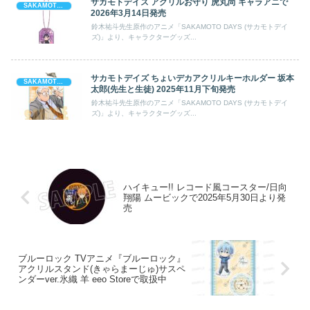
サカモトデイズ アクリルお守り 虎丸尚 キャラアニで
SAKAMOTO DAYS (サカモト デイズ)
2026年3月14日発売
鈴木祐斗先生原作のアニメ「SAKAMOTO DAYS (サカモトデイ
ズ)」より、キャラクターグッズ...
サカモトデイズ ちょいデカアクリルキーホルダー 坂本
SAKAMOTO DAYS (サカモト デイズ)
太郎(先生と生徒) 2025年11月下旬発売
鈴木祐斗先生原作のアニメ「SAKAMOTO DAYS (サカモトデイ
ズ)」より、キャラクターグッズ...
ハイキュー!! レコード風コースター/日向
翔陽 ムービックで2025年5月30日より発
売
ブルーロック TVアニメ『ブルーロック』
アクリルスタンド(きゃらまーじゅ)サスペ
ンダーver.氷織 羊 eeo Storeで取扱中