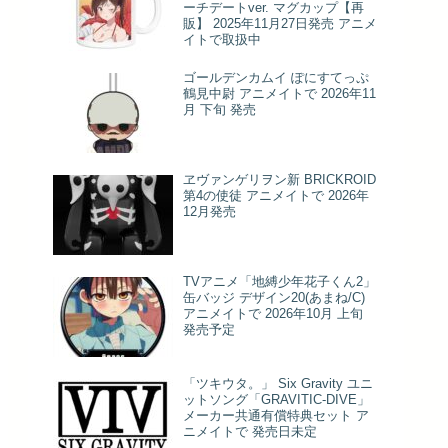
ーチデートver. マグカップ【再
販】 2025年11月27日発売 アニメ
イトで取扱中
ゴールデンカムイ ぽにすてっぷ
鶴見中尉 アニメイトで 2026年11
月 下旬 発売
ヱヴァンゲリヲン新 BRICKROID
第4の使徒 アニメイトで 2026年
12月発売
TVアニメ「地縛少年花子くん2」
缶バッジ デザイン20(あまね/C)
アニメイトで 2026年10月 上旬
発売予定
「ツキウタ。」 Six Gravity ユニ
ットソング「GRAVITIC-DIVE」
メーカー共通有償特典セット ア
ニメイトで 発売日未定