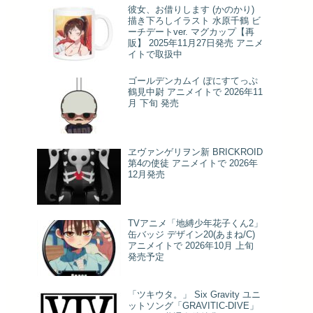
彼女、お借りします (かのかり)
描き下ろしイラスト 水原千鶴 ビ
ーチデートver. マグカップ【再
販】 2025年11月27日発売 アニメ
イトで取扱中
ゴールデンカムイ ぽにすてっぷ
鶴見中尉 アニメイトで 2026年11
月 下旬 発売
ヱヴァンゲリヲン新 BRICKROID
第4の使徒 アニメイトで 2026年
12月発売
TVアニメ「地縛少年花子くん2」
缶バッジ デザイン20(あまね/C)
アニメイトで 2026年10月 上旬
発売予定
「ツキウタ。」 Six Gravity ユニ
ットソング「GRAVITIC-DIVE」