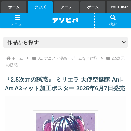
ホーム
グッズ
アニメ
ゲーム
YouTuber
メニュー
検索
ホーム
01. アニメ・漫画・ゲームなど作品
2.5次元
の誘惑
『2.5次元の誘惑』 ミリエラ 天使空挺隊 Ani-
Art A3マット加工ポスター 2025年6月7日発売