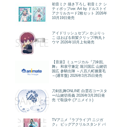
初音ミク 描き下ろし 初音ミク シ
ティポップver. Art by ドルストイ
アクリルカード2枚セット 2026年
10月19日発売
アイドリッシュセブン かぷりっ
こ ほおばる前髪クリップ/狗丸ト
ウマ 2026年10月上旬発売
【音楽】ミュージカル『刀剣乱
舞』 和泉守兼定 堀川国広 山姥切
国広 参騎出陣 ～八百八町膝栗毛
～(通常盤) 2026年3月25日発売
刀剣乱舞ONLINE 白雲石コースタ
ー/山姥切長義 2026年3月28日発
売 で取扱中 (アニメイト)
TVアニメ『ラブライブ! ニジガ
ク』 ビッグアクリルスタンド バ