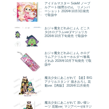
アイドルマスター SideM ノーブ
ルアート/姫野かのん リメンバ
ーショット 2026年10月3日発売
で取扱中
おジャ魔女どれみにょん どこス
タ(ホログラムver.)/マジョリカ
2026年10月下旬発売 で取扱中
おジャ魔女どれみにょん ホログ
ラムアクリルキーホルダー/春風
どれみ 2026年10月下旬発売 で取
扱中
魔法少女にあこがれて 【超】BIG
アクリルスタンド 描きおろし 花
魁ver.【再販】 2026年11月発売
魔法少女にあこがれて 添い寝シ
ーツ 花魁ver. マジアベーゼ&マジ