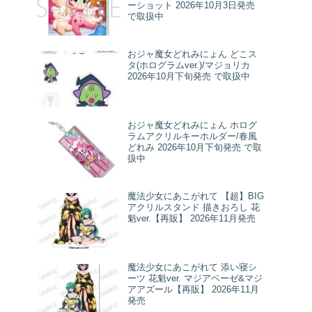
ーショット 2026年10月3日発売
で取扱中
おジャ魔女どれみにょん どこス
タ(ホログラムver.)/マジョリカ
2026年10月下旬発売 で取扱中
おジャ魔女どれみにょん ホログ
ラムアクリルキーホルダー/春風
どれみ 2026年10月下旬発売 で取
扱中
魔法少女にあこがれて 【超】BIG
アクリルスタンド 描きおろし 花
魁ver.【再販】 2026年11月発売
魔法少女にあこがれて 添い寝シ
ーツ 花魁ver. マジアベーゼ&マジ
アアズール【再販】 2026年11月
発売