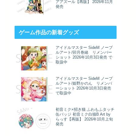
アアズール【再販】 2026年11月
発売
ゲーム作品の新着グッズ
アイドルマスター SideM ノーブ
ルアート/卯月巻緒 リメンバー
ショット 2026年10月3日発売 で
取扱中
アイドルマスター SideM ノーブ
ルアート/姫野かのん リメンバ
ーショット 2026年10月3日発売
で取扱中
初音ミク×招き猫 ふわもふタッチ
缶バッジ 初音ミク白猫B Art by
らっす【再販】 2026年10月上旬
発売