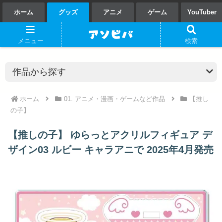
ホーム
グッズ
アニメ
ゲーム
YouTuber
メニュー
検索
ホーム
01. アニメ・漫画・ゲームなど作品
【推し
の子】
【推しの子】 ゆらっとアクリルフィギュア デ
ザイン03 ルビー キャラアニで 2025年4月発売