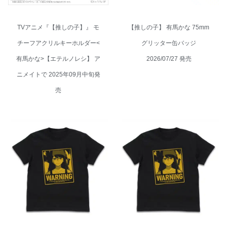
TVアニメ『【推しの子】』 モ
【推しの子】 有馬かな 75mm
チーフアクリルキーホルダー<
グリッター缶バッジ
有馬かな>【エテルノレシ】 ア
2026/07/27 発売
ニメイトで 2025年09月中旬発
売