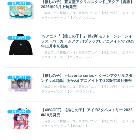
【推しの子】 直立型アクリルスタンド_アクア【再販】
【推しの子】
2026年03月上旬発売
「赤坂アカ / 横槍メンゴ」原作のアニメ「【推しの子】」より、キ
ャラクターグッズ『【グッズ-スタン...
TVアニメ『【推しの子】』 第2弾 モノトーンシーンイ
【推しの子】
ラストパーカー 2(アクア)ブラックL アニメイトで 2025
年11月中旬発売
「赤坂アカ / 横槍メンゴ」原作のアニメ「【推しの子】」よりキャ
ラクターグッズ『【グッズ-ジャンパ...
【推しの子】 ～favorite series～ シーンアクリルスタ
【推しの子】
ンド vol.2(黒川あかね) アニメイトで 2025年10月発売
「赤坂アカ / 横槍メンゴ」原作のアニメ「【推しの子】」よりキャ
ラクターグッズ『【グッズ-スタンド...
【40%OFF】【推しの子】 アイ B2タペストリー 2023
【推しの子】
年10月発売
「赤坂アカ / 横槍メンゴ」原作のアニメ「【推しの子】」より、キ
ャラクターグッズ『【40%OFF】...