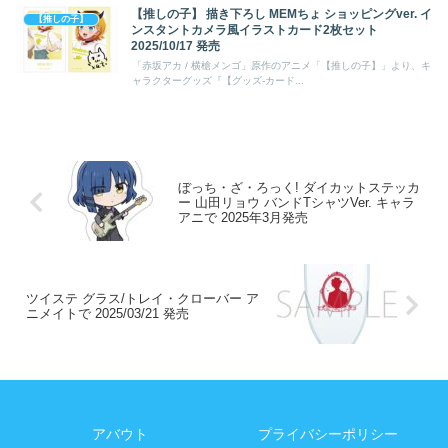
【推しの子】 描き下ろし MEMちょ ショッピングver. イ
【推しの子】
ンスタントカメラ風イラストカード2枚セット
2025/10/17 発売
「赤坂アカ / 横槍メンゴ」原作のアニメ「【推しの子】」より、キ
ャラクターグッズ『【グッズ-カード...
ぼっち・ざ・ろっく! ダイカットステッカ
ー 山田リョウ バンドTシャツVer. キャラ
アニで 2025年3月発売
ツイステ グラス/トレイ・クローバー ア
ニメイトで 2025/03/21 発売
アバウト
プライバシーポリシー