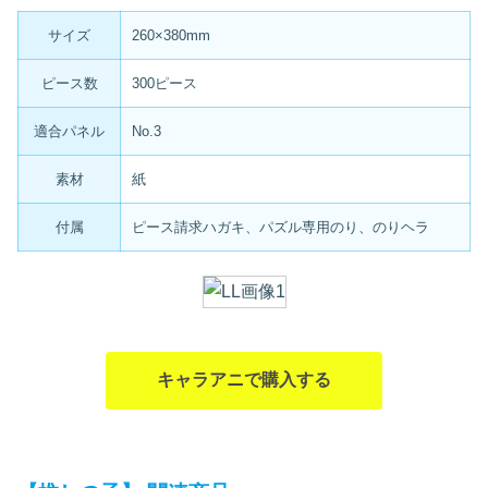
サイズ
260×380mm
ピース数
300ピース
適合パネル
No.3
素材
紙
付属
ピース請求ハガキ、パズル専用のり、のりヘラ
キャラアニで購入する