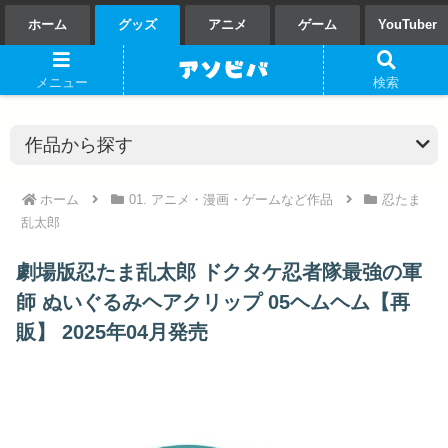
ホーム
グッズ
アニメ
ゲーム
YouTuber
メニュー
検索
ホーム
01. アニメ・漫画・ゲームなど作品
忍たま
乱太郎
劇場版忍たま乱太郎 ドクタケ忍者隊最強の軍
師 ぬいぐるみヘアクリップ 05ヘムヘム【再
販】 2025年04月発売