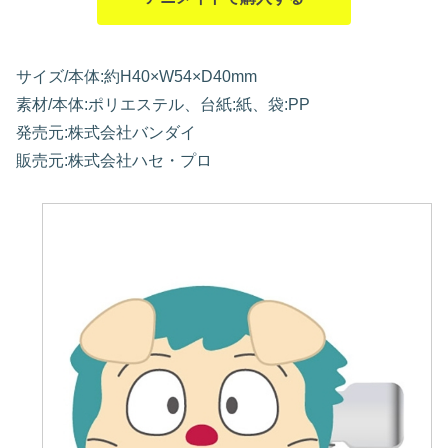
サイズ/本体:約H40×W54×D40mm
素材/本体:ポリエステル、台紙:紙、袋:PP
発売元:株式会社バンダイ
販売元:株式会社ハセ・プロ