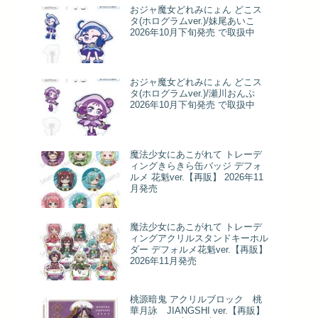
おジャ魔女どれみにょん どこス
タ(ホログラムver.)/妹尾あいこ
2026年10月下旬発売 で取扱中
おジャ魔女どれみにょん どこス
タ(ホログラムver.)/瀬川おんぷ
2026年10月下旬発売 で取扱中
魔法少女にあこがれて トレーデ
ィングきらきら缶バッジ デフォ
ルメ 花魁ver.【再販】 2026年11
月発売
魔法少女にあこがれて トレーデ
ィングアクリルスタンドキーホル
ダー デフォルメ花魁ver.【再販】
2026年11月発売
桃源暗鬼 アクリルブロック 桃
華月詠 JIANGSHI ver.【再販】