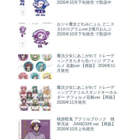
2026年10月下旬発売 で取扱中
おジャ魔女どれみにょん どこス
タ(ホログラムver.)/瀬川おんぷ
2026年10月下旬発売 で取扱中
魔法少女にあこがれて トレーデ
ィングきらきら缶バッジ デフォ
ルメ 花魁ver.【再販】 2026年11
月発売
魔法少女にあこがれて トレーデ
ィングアクリルスタンドキーホル
ダー デフォルメ花魁ver.【再販】
2026年11月発売
桃源暗鬼 アクリルブロック 桃
華月詠 JIANGSHI ver.【再販】
2026年10月上旬発売