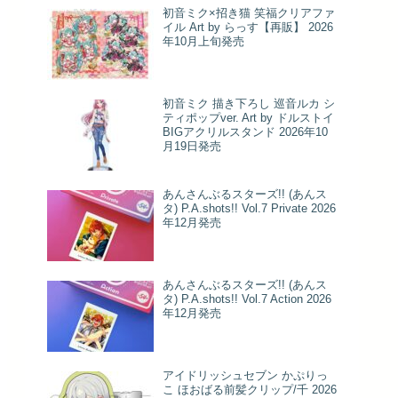
初音ミク×招き猫 笑福クリアファ
イル Art by らっす【再販】 2026
年10月上旬発売
初音ミク 描き下ろし 巡音ルカ シ
ティポップver. Art by ドルストイ
BIGアクリルスタンド 2026年10
月19日発売
あんさんぶるスターズ!! (あんス
タ) P.A.shots!! Vol.7 Private 2026
年12月発売
あんさんぶるスターズ!! (あんス
タ) P.A.shots!! Vol.7 Action 2026
年12月発売
アイドリッシュセブン かぷりっ
こ ほおばる前髪クリップ/千 2026