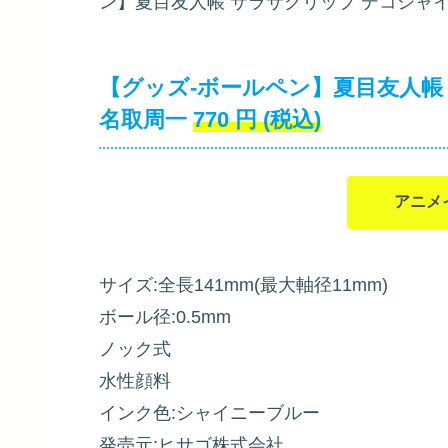
ン】夏目友人帳 サラサクリップ デコシャ
【グッズ-ボールペン】夏目友人帳
名取周一
770
円
(税込)
アニメ
サイズ:全長141mm(最大軸径11mm)
ボール径:0.5mm
ノック式
水性顔料
インク色:シャイニーブルー
発売元:ヒサゴ株式会社