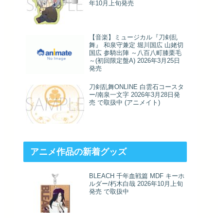
年10月上旬発売
【音楽】ミュージカル『刀剣乱
舞』 和泉守兼定 堀川国広 山姥切
国広 参騎出陣 ～八百八町膝栗毛
～(初回限定盤A) 2026年3月25日
発売
刀剣乱舞ONLINE 白雲石コースタ
ー/南泉一文字 2026年3月28日発
売 で取扱中 (アニメイト)
アニメ作品の新着グッズ
BLEACH 千年血戦篇 MDF キーホ
ルダー/朽木白哉 2026年10月上旬
発売 で取扱中