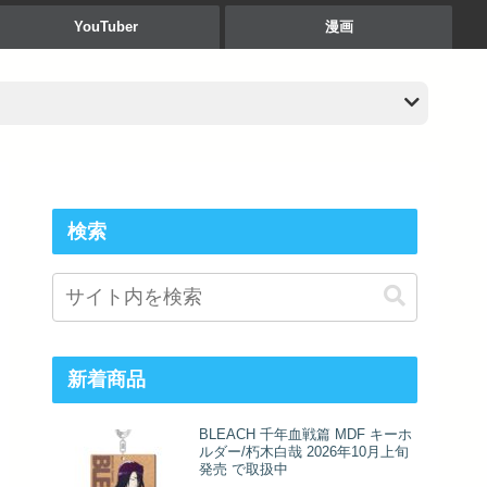
YouTuber
漫画
検索
新着商品
BLEACH 千年血戦篇 MDF キーホ
ルダー/朽木白哉 2026年10月上旬
発売 で取扱中