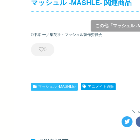
マッシュル -MASHLE- 関連商品
この他「マッシュル -
©甲本 一／集英社・マッシュル製作委員会
0
マッシュル -MASHLE-
アニメイト通販