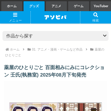
ホーム
グッズ
アニメ
ゲーム
YouTuber
メニュー
検索
ホーム
01. アニメ・漫画・ゲームなど作品
薬屋の
ひとりごと
薬屋のひとりごと 百面相みにみにコレクショ
ン 壬氏(執務室) 2025年08月下旬発売