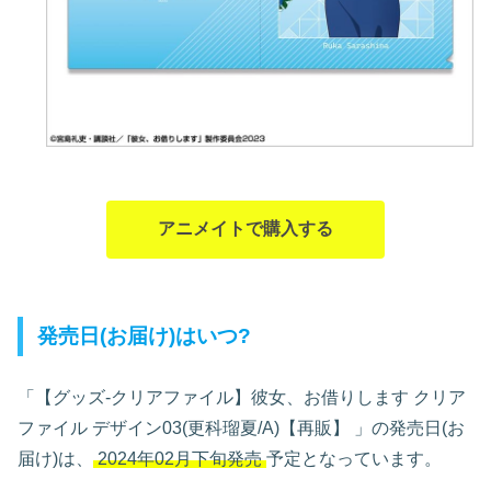
アニメイトで購入する
発売日(お届け)はいつ?
「【グッズ-クリアファイル】彼女、お借りします クリア
ファイル デザイン03(更科瑠夏/A)【再販】
」の発売日(お
届け)は、
2024年02月下旬発売
予定となっています。