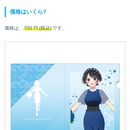
価格はいくら?
価格は、
550
円
(税込)
です。