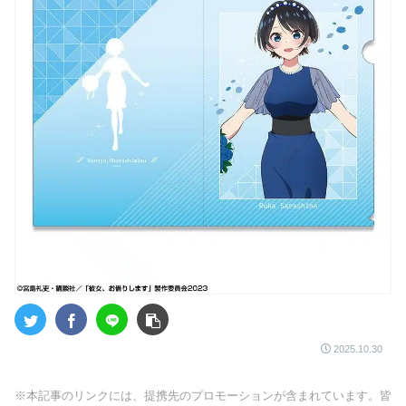
2025.10.30
※本記事のリンクには、提携先のプロモーションが含まれています。皆