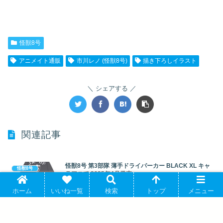
怪獣8号
アニメイト通販
市川レノ (怪獣8号)
描き下ろしイラスト
シェアする
関連記事
怪獣8号 第3部隊 薄手ドライパーカー BLACK XL キャ
怪獣8号
ラアニで 2025年4月発売
松本直也原作のアニメ「怪獣8号」より、キャラクターグッズ『 ...
ホーム
いいね一覧
検索
トップ
メニュー
【JF2026事後販売】 怪獣8号 miniアクリルブロック 市
怪獣8号