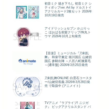
初音ミク 描き下ろし 初音ミク シ
ティポップver. Art by ドルストイ
アクリルカード2枚セット 2026年
10月19日発売
アイドリッシュセブン かぷりっ
こ ほおばる前髪クリップ/狗丸ト
ウマ 2026年10月上旬発売
【音楽】ミュージカル『刀剣乱
舞』 和泉守兼定 堀川国広 山姥切
国広 参騎出陣 ～八百八町膝栗毛
～(通常盤) 2026年3月25日発売
刀剣乱舞ONLINE 白雲石コースタ
ー/山姥切長義 2026年3月28日発
売 で取扱中 (アニメイト)
TVアニメ『ラブライブ! ニジガ
ク』 ビッグアクリルスタンド バ