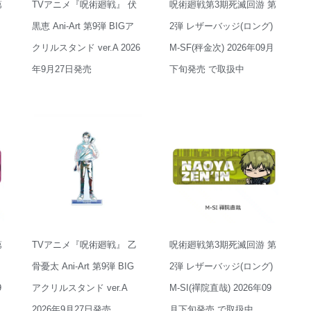
第
TVアニメ『呪術廻戦』 伏
呪術廻戦第3期死滅回游 第
黒恵 Ani-Art 第9弾 BIGア
2弾 レザーバッジ(ロング)
月
クリルスタンド ver.A 2026
M-SF(秤金次) 2026年09月
年9月27日発売
下旬発売 で取扱中
第
TVアニメ『呪術廻戦』 乙
呪術廻戦第3期死滅回游 第
骨憂太 Ani-Art 第9弾 BIG
2弾 レザーバッジ(ロング)
9
アクリルスタンド ver.A
M-SI(禪院直哉) 2026年09
2026年9月27日発売
月下旬発売 で取扱中