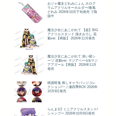
おジャ魔女どれみにょん ホログ
ラムアクリルキーホルダー/春風
どれみ 2026年10月下旬発売 で取
扱中
魔法少女にあこがれて 【超】BIG
アクリルスタンド 描きおろし 花
魁ver.【再販】 2026年11月発売
魔法少女にあこがれて 添い寝シ
ーツ 花魁ver. マジアベーゼ&マジ
アアズール【再販】 2026年11月
発売
桃源暗鬼 推しキャラバッジコレ
クション/一ノ瀬四季BOX 2026年
10月9日発売
らんま1/2 ミニアクリルスタンド/
シャンプー 2026年10月9日発売