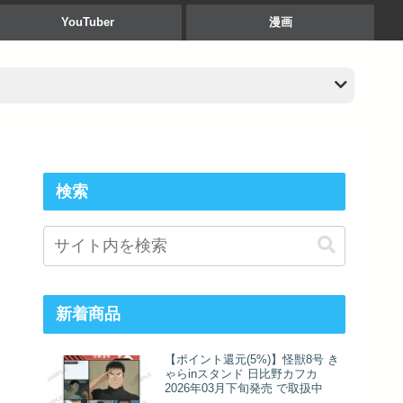
YouTuber
漫画
検索
新着商品
【ポイント還元(5%)】怪獣8号 き
ゃらinスタンド 日比野カフカ
2026年03月下旬発売 で取扱中