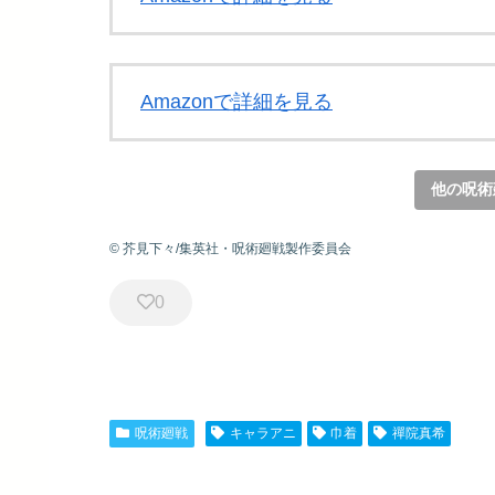
Amazonで詳細を見る
他の呪術
© 芥見下々/集英社・呪術廻戦製作委員会
0
呪術廻戦
キャラアニ
巾着
禪院真希