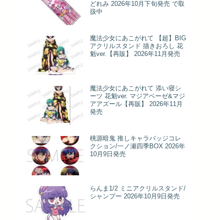
どれみ 2026年10月下旬発売 で取
扱中
魔法少女にあこがれて 【超】BIG
アクリルスタンド 描きおろし 花
魁ver.【再販】 2026年11月発売
魔法少女にあこがれて 添い寝シ
ーツ 花魁ver. マジアベーゼ&マジ
アアズール【再販】 2026年11月
発売
桃源暗鬼 推しキャラバッジコレ
クション/一ノ瀬四季BOX 2026年
10月9日発売
らんま1/2 ミニアクリルスタンド/
シャンプー 2026年10月9日発売