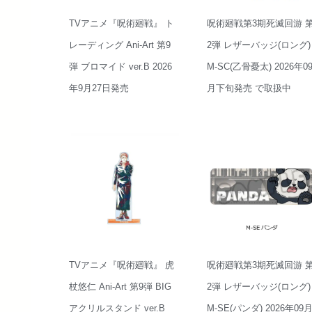
TVアニメ『呪術廻戦』 ト
呪術廻戦第3期死滅回游 
レーディング Ani-Art 第9
2弾 レザーバッジ(ロング)
弾 ブロマイド ver.B 2026
M-SC(乙骨憂太) 2026年0
年9月27日発売
月下旬発売 で取扱中
TVアニメ『呪術廻戦』 虎
呪術廻戦第3期死滅回游 
杖悠仁 Ani-Art 第9弾 BIG
2弾 レザーバッジ(ロング)
アクリルスタンド ver.B
M-SE(パンダ) 2026年09