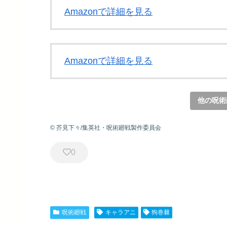
Amazonで詳細を見る
Amazonで詳細を見る
他の呪術
© 芥見下々/集英社・呪術廻戦製作委員会
0
呪術廻戦
キャラアニ
狗巻棘