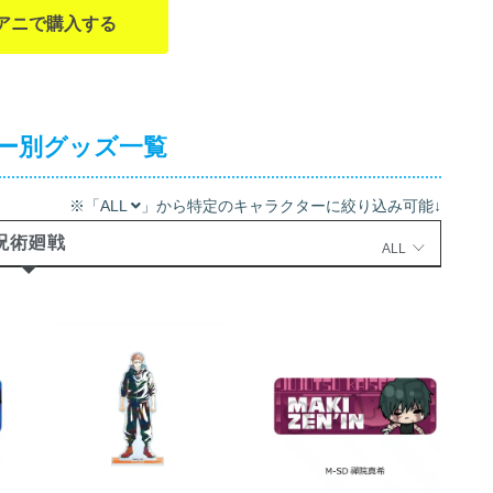
アニで購入する
ー別グッズ一覧
※「ALL
」から特定のキャラクターに絞り込み可能↓
呪術廻戦
ALL