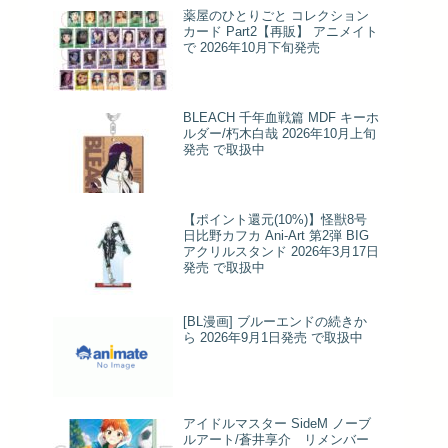
薬屋のひとりごと コレクション
カード Part2【再販】 アニメイト
で 2026年10月下旬発売
BLEACH 千年血戦篇 MDF キーホ
ルダー/朽木白哉 2026年10月上旬
発売 で取扱中
【ポイント還元(10%)】怪獣8号
日比野カフカ Ani-Art 第2弾 BIG
アクリルスタンド 2026年3月17日
発売 で取扱中
[BL漫画] ブルーエンドの続きか
ら 2026年9月1日発売 で取扱中
アイドルマスター SideM ノーブ
ルアート/蒼井享介 リメンバー