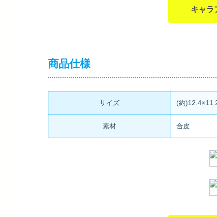
キャラ
商品仕様
サイズ
(約)12.4×11.
素材
合皮