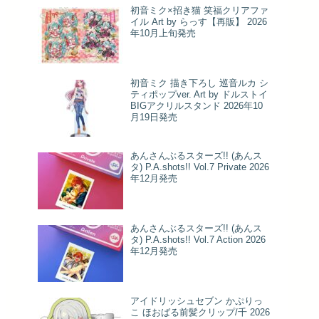
初音ミク×招き猫 笑福クリアファ
イル Art by らっす【再販】 2026
年10月上旬発売
初音ミク 描き下ろし 巡音ルカ シ
ティポップver. Art by ドルストイ
BIGアクリルスタンド 2026年10
月19日発売
あんさんぶるスターズ!! (あんス
タ) P.A.shots!! Vol.7 Private 2026
年12月発売
あんさんぶるスターズ!! (あんス
タ) P.A.shots!! Vol.7 Action 2026
年12月発売
アイドリッシュセブン かぷりっ
こ ほおばる前髪クリップ/千 2026