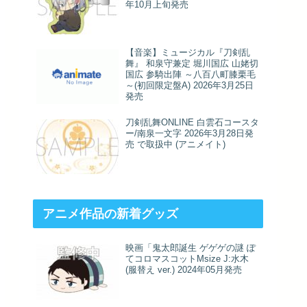
年10月上旬発売
【音楽】ミュージカル『刀剣乱
舞』 和泉守兼定 堀川国広 山姥切
国広 参騎出陣 ～八百八町膝栗毛
～(初回限定盤A) 2026年3月25日
発売
刀剣乱舞ONLINE 白雲石コースタ
ー/南泉一文字 2026年3月28日発
売 で取扱中 (アニメイト)
アニメ作品の新着グッズ
映画「鬼太郎誕生 ゲゲゲの謎 ぽ
てコロマスコットMsize J:水木
(服替え ver.) 2024年05月発売