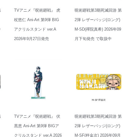
第
TVアニメ『呪術廻戦』 虎
呪術廻戦第3期死滅回游 第
杖悠仁 Ani-Art 第9弾 BIG
2弾 レザーバッジ(ロング)
9
アクリルスタンド ver.A
M-SD(禪院真希) 2026年09
2026年9月27日発売
月下旬発売 で取扱中
第
TVアニメ『呪術廻戦』 伏
呪術廻戦第3期死滅回游 第
黒恵 Ani-Art 第9弾 BIGア
2弾 レザーバッジ(ロング)
月
クリルスタンド ver.A 2026
M-SF(秤金次) 2026年09月