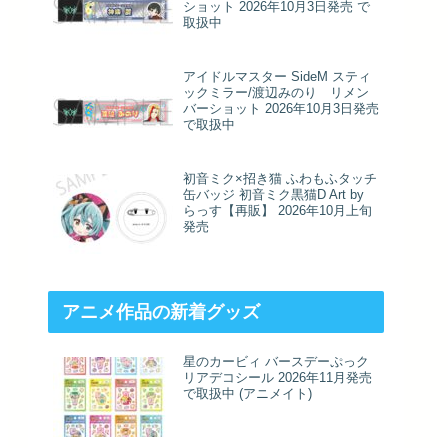
ショット 2026年10月3日発売 で
取扱中
アイドルマスター SideM スティ
ックミラー/渡辺みのり リメン
バーショット 2026年10月3日発売
で取扱中
初音ミク×招き猫 ふわもふタッチ
缶バッジ 初音ミク黒猫D Art by
らっす【再販】 2026年10月上旬
発売
アニメ作品の新着グッズ
星のカービィ バースデーぷっク
リアデコシール 2026年11月発売
で取扱中 (アニメイト)