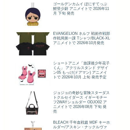
ゴールデンカムイ ぽにすてっぷ
鯉登少尉 アニメイトで 2026年11
月 下旬 発売
EVANGELION ネルフ 戦術作戦部
作戦局第一課 Tシャツ/BLACK-XL
アニメイトで 2026年10月発売
ショートアニメ「放課後少年花子
くん」 アクリルスタンド デザイ
ン05 もっけ(ドアマン) アニメイ
トで 2026年10月 上旬 発売予定
ジョジョの奇妙な冒険スターダス
トクルセイダース イギーモチー
フ2WAYショルダー ODJO02 ア
ニメイトで 2026年08月 下旬 発
売
BLEACH 千年血戦篇 MDF キーホ
ルダー/アスキン・ナックルヴァ