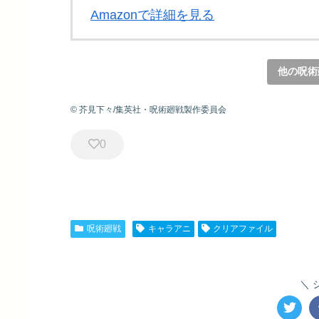
Amazonで詳細を見る
他の呪術
© 芥見下々/集英社・呪術廻戦製作委員会
0
呪術廻戦
キャラアニ
クリアファイル