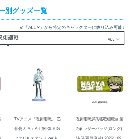
ー別グッズ一覧
※「ALL
」から特定のキャラクターに絞り込み可能↓
呪術廻戦
ALL
第
TVアニメ『呪術廻戦』 乙
呪術廻戦第3期死滅回游 第
骨憂太 Ani-Art 第9弾 BIG
2弾 レザーバッジ(ロング)
9
アクリルスタンド ver.A
M-SI(禪院直哉) 2026年09