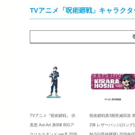
TVアニメ「呪術廻戦」キャラクタ
TVアニメ『呪術廻戦』 伏
呪術廻戦第3期死滅回游 
黒恵 Ani-Art 第9弾 BIGア
2弾 レザーバッジ(ロング)
クリルスタンド ver.B 2026
M-SG(星綺羅羅) 2026年0