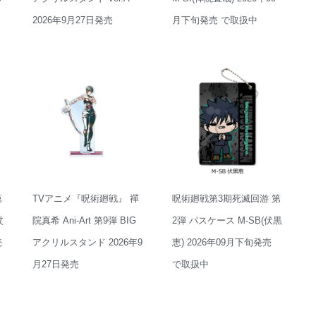
2026年9月27日発売
月下旬発売 で取扱中
第
TVアニメ『呪術廻戦』 禪
呪術廻戦第3期死滅回游 第
杖
院真希 Ani-Art 第9弾 BIG
2弾 パスケース M-SB(伏黒
売
アクリルスタンド 2026年9
恵) 2026年09月下旬発売
月27日発売
で取扱中