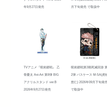
年9月27日発売
月下旬発売 で取扱中
TVアニメ『呪術廻戦』 乙
呪術廻戦第3期死滅回游 
骨憂太 Ani-Art 第9弾 BIG
2弾 パスケース M-SA(虎
アクリルスタンド ver.B
悠仁) 2026年09月下旬発
2026年9月27日発売
で取扱中