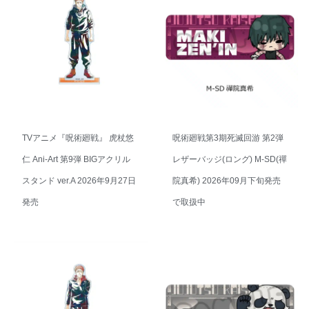
TVアニメ『呪術廻戦』 虎杖悠
呪術廻戦第3期死滅回游 第2弾
仁 Ani-Art 第9弾 BIGアクリル
レザーバッジ(ロング) M-SD(禪
スタンド ver.A 2026年9月27日
院真希) 2026年09月下旬発売
発売
で取扱中