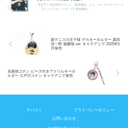
芥見下々先生原作のアニメ「呪術廻戦」より、キャラクターグッズ
『【グッズ-スタンドポップ】呪術廻戦 ...
新テニスの王子様 デカキーホルダー 真田
弦一郎 遊園地 ver. キャラアニで 2025年5
月発売
名探偵コナン ビーズ付きアクリルキーホ
ルダー 江戸川コナン キャラアニで発売
アバウト
プライバシーポリシー
お問い合わせ