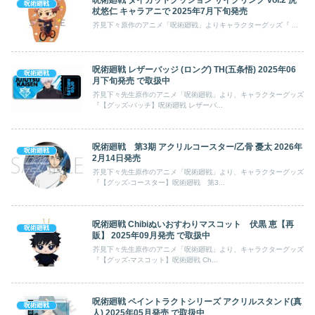
呪術廻戦
杖悠仁 キャラアニで 2025年7月下旬発売
芥見下々原作のアニメ「呪術廻戦」よりキャラクターグッズ『 ...
呪術廻戦 レザーバッジ (ロング) TH(五条悟) 2025年06
呪術廻戦
月下旬発売 で取扱中
芥見下々先生原作のアニメ「呪術廻戦」より、キャラクターグッズ
『【グッズ-バッチ】呪術廻戦 レザーバ...
呪術廻戦 第3期 アクリルコースター/乙骨 憂太 2026年
呪術廻戦
2月14日発売
芥見下々先生原作のアニメ「呪術廻戦」より、キャラクターグッズ
『【グッズ-コースター】呪術廻戦 第3...
呪術廻戦 Chibiぬいおすわりマスコット 伏黒 恵【再
呪術廻戦
販】 2025年09月発売 で取扱中
芥見下々先生原作のアニメ「呪術廻戦」より、キャラクターグッズ
『【グッズ-マスコット】呪術廻戦 Ch...
呪術廻戦 ペイントラクトシリーズ アクリルスタンド(真
呪術廻戦
人) 2025年05月発売 で取扱中