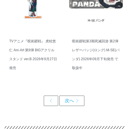
TVアニメ『呪術廻戦』 虎杖悠
呪術廻戦第3期死滅回游 第2弾
仁 Ani-Art 第9弾 BIGアクリル
レザーバッジ(ロング) M-SE(パ
スタンド ver.B 2026年9月27日
ンダ) 2026年09月下旬発売 で
発売
取扱中