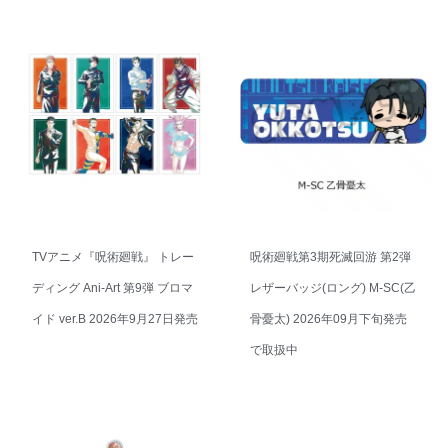
TVアニメ『呪術廻戦』 トレー
呪術廻戦第3期死滅回游 第2弾
ディング Ani-Art 第9弾 ブロマ
レザーバッジ(ロング) M-SC(乙
イド ver.B 2026年9月27日発売
骨憂太) 2026年09月下旬発売
で取扱中