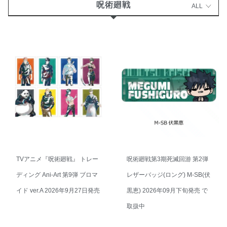
呪術廻戦
ALL
TVアニメ『呪術廻戦』 トレー
呪術廻戦第3期死滅回游 第2弾
ディング Ani-Art 第9弾 ブロマ
レザーバッジ(ロング) M-SB(伏
イド ver.A 2026年9月27日発売
黒恵) 2026年09月下旬発売 で
取扱中