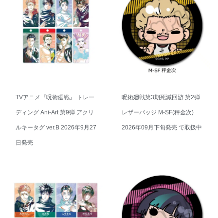
TVアニメ『呪術廻戦』 トレー
呪術廻戦第3期死滅回游 第2弾
ディング Ani-Art 第9弾 アクリ
レザーバッジ M-SF(秤金次)
ルキータグ ver.B 2026年9月27
2026年09月下旬発売 で取扱中
日発売