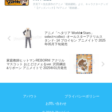
芥見下々先生原作のアニメ「呪術廻戦」より、キャラクターグッズ
『【グッズ-バッチ】TVアニメ「呪術廻...
アニメ「ヘタリア World★Stars」
select×collect -オールスターアクリルス
タンド- 14 プロイセン アニメイトで 2025
年05月下旬発売
家庭教師ヒットマンREBORN! アクリル
マスコット おとどけメェるver. 沢田綱吉
&リボーン アニメイトで 2025年01月発売
アバウト
プライバシーポリシー
お問い合わせ