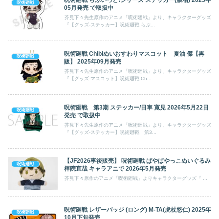
呪術廻戦
05月発売 で取扱中
芥見下々先生原作のアニメ「呪術廻戦」より、キャラクターグッズ
『【グッズ-ステッカー】呪術廻戦 らぶ...
呪術廻戦 Chibiぬいおすわりマスコット 夏油 傑【再
呪術廻戦
販】 2025年09月発売
芥見下々先生原作のアニメ「呪術廻戦」より、キャラクターグッズ
『【グッズ-マスコット】呪術廻戦 Ch...
呪術廻戦 第3期 ステッカー/日車 寛見 2026年5月22日
呪術廻戦
発売 で取扱中
芥見下々先生原作のアニメ「呪術廻戦」より、キャラクターグッズ
『【グッズ-ステッカー】呪術廻戦 第3...
【JF2026事後販売】 呪術廻戦 ぱやぱやっこぬいぐるみ
呪術廻戦
禪院直哉 キャラアニで 2026年5月発売
芥見下々原作のアニメ「呪術廻戦」よりキャラクターグッズ『 ...
呪術廻戦 レザーバッジ (ロング) M-TA(虎杖悠仁) 2025年
呪術廻戦
10月下旬発売