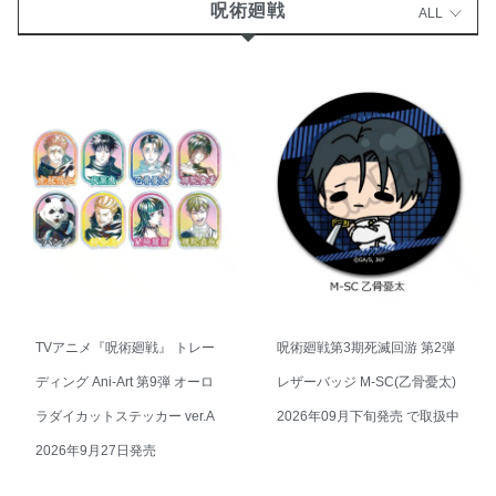
呪術廻戦
ALL
TVアニメ『呪術廻戦』 トレー
呪術廻戦第3期死滅回游 第2弾
ディング Ani-Art 第9弾 オーロ
レザーバッジ M-SC(乙骨憂太)
ラダイカットステッカー ver.A
2026年09月下旬発売 で取扱中
2026年9月27日発売