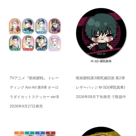
TVアニメ『呪術廻戦』 トレー
呪術廻戦第3期死滅回游 第2弾
ディング Ani-Art 第9弾 オーロ
レザーバッジ M-SD(禪院真希)
ラダイカットステッカー ver.B
2026年09月下旬発売 で取扱中
2026年9月27日発売