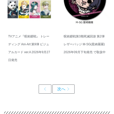
TVアニメ『呪術廻戦』 トレー
呪術廻戦第3期死滅回游 第2弾
ディング Ani-Art 第9弾 ビジュ
レザーバッジ M-SG(星綺羅羅)
アルカード ver.A 2026年9月27
2026年09月下旬発売 で取扱中
日発売