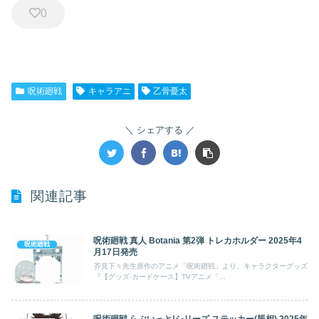
0
呪術廻戦
キャラアニ
乙骨憂太
シェアする
関連記事
呪術廻戦 真人 Botania 第2弾 トレカホルダー 2025年4
呪術廻戦
月17日発売
芥見下々先生原作のアニメ「呪術廻戦」より、キャラクターグッズ
『【グッズ-カードケース】TVアニメ「...
呪術廻戦 らぶいっと!シリーズ ステッカー(脹相) 2025年