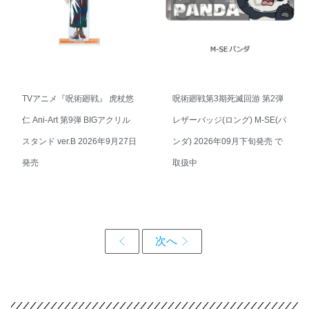
TVアニメ『呪術廻戦』 虎杖悠
呪術廻戦第3期死滅回游 第2弾
仁 Ani-Art 第9弾 BIGアクリル
レザーバッジ(ロング) M-SE(パ
スタンド ver.B 2026年9月27日
ンダ) 2026年09月下旬発売 で
発売
取扱中