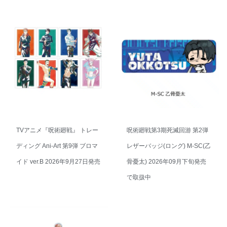
TVアニメ『呪術廻戦』 トレー
呪術廻戦第3期死滅回游 第2弾
ディング Ani-Art 第9弾 ブロマ
レザーバッジ(ロング) M-SC(乙
イド ver.B 2026年9月27日発売
骨憂太) 2026年09月下旬発売
で取扱中