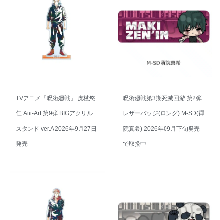
TVアニメ『呪術廻戦』 虎杖悠
呪術廻戦第3期死滅回游 第2弾
仁 Ani-Art 第9弾 BIGアクリル
レザーバッジ(ロング) M-SD(禪
スタンド ver.A 2026年9月27日
院真希) 2026年09月下旬発売
発売
で取扱中