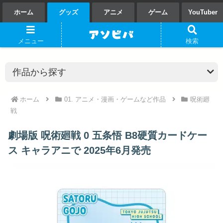
ホーム
グッズ
アニメ
ゲーム
YouTuber
メニュー
検索
ホーム
01. アニメ・漫画・ゲームなど作品
呪術廻
戦
劇場版 呪術廻戦 0 五条悟 B8硬質カードケー
ス キャラアニで 2025年6月発売