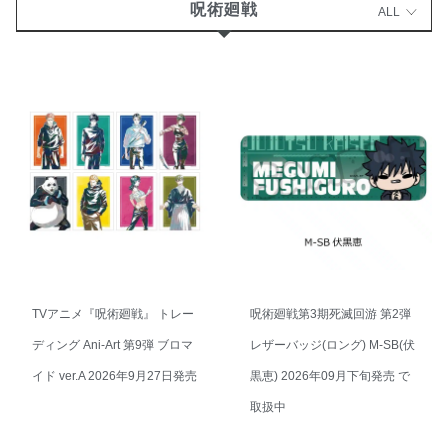
呪術廻戦
ALL
TVアニメ『呪術廻戦』 トレー
呪術廻戦第3期死滅回游 第2弾
ディング Ani-Art 第9弾 ブロマ
レザーバッジ(ロング) M-SB(伏
イド ver.A 2026年9月27日発売
黒恵) 2026年09月下旬発売 で
取扱中