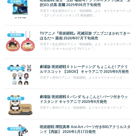
呪術廻戦
折)03.伏黒 甚爾 2025年08月下旬発売
芥見下々先生原作のアニメ「呪術廻戦」より、キャラクターグッズ
『【グッズ-スタンドポップ】呪術廻戦 ...
TVアニメ『呪術廻戦』死滅回游 プニプニ!まかれてきー
呪術廻戦
ほるだー 脹相 2026年07月下旬発売
芥見下々先生原作のアニメ「呪術廻戦」より、キャラクターグッズ
『【グッズ-キーホルダー】TVアニメ『...
劇場版 呪術廻戦 0 トレーディング ちょこんと! アクリ
呪術廻戦
ルマスコット 【1BOX】 キャラアニで 2025年9月発売
芥見下々原作のアニメ「呪術廻戦」よりキャラクターグッズ『 ...
劇場版 呪術廻戦 0 パンダ ちょこんと! パーツ付きウッ
呪術廻戦
ドスタンド キャラアニで 2025年9月発売
芥見下々原作のアニメ「呪術廻戦」よりキャラクターグッズ『 ...
呪術廻戦 禪院真希 Ani-Art パーツ付きBIGアクリルスタ
呪術廻戦
ンド【再販】 2026年1月17日発売