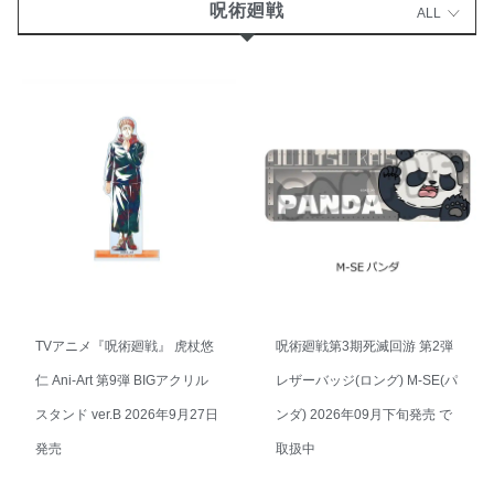
呪術廻戦
ALL
TVアニメ『呪術廻戦』 虎杖悠
呪術廻戦第3期死滅回游 第2弾
仁 Ani-Art 第9弾 BIGアクリル
レザーバッジ(ロング) M-SE(パ
スタンド ver.B 2026年9月27日
ンダ) 2026年09月下旬発売 で
発売
取扱中