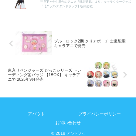
芥見下々先生原作のアニメ「呪術廻戦」より、キャラクターグッズ
『【グッズ-スタンドポップ】呪術廻戦 ...
ブルーロック2期 クリアポーチ 士道龍聖
キャラアニで発売
東京リベンジャーズ だっこシリーズ トレ
ーディング缶バッジ 【1BOX】 キャラア
ニで 2025年9月発売
アバウト
プライバシーポリシー
お問い合わせ
© 2018 アソビバ.