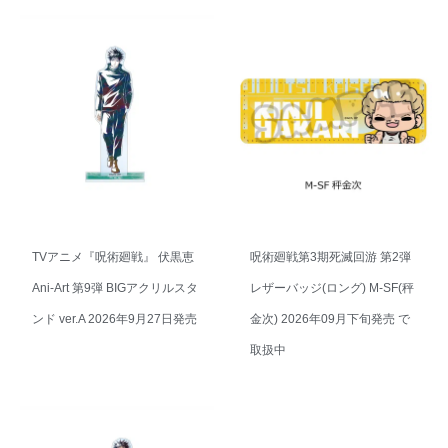
TVアニメ『呪術廻戦』 伏黒恵
呪術廻戦第3期死滅回游 第2弾
Ani-Art 第9弾 BIGアクリルスタ
レザーバッジ(ロング) M-SF(秤
ンド ver.A 2026年9月27日発売
金次) 2026年09月下旬発売 で
取扱中