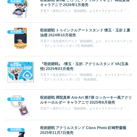
呪術廻戦
キャラアニで 2026年1月発売
芥見下々原作のアニメ「呪術廻戦」よりキャラクターグッズ『 ...
呪術廻戦 トゥインクルアートスタンド 懐玉・玉折 2.夏
呪術廻戦
油傑 2024年10月発売
芥見下々先生原作のアニメ「呪術廻戦」より、キャラクターグッズ
『【グッズ-スタンドポップ】呪術廻戦 ...
『呪術廻戦』 -懐玉・玉折- アクリルスタンド VA(五条
呪術廻戦
悟) 2025年03月発売
芥見下々先生原作のアニメ「呪術廻戦」より、キャラクターグッズ
『【グッズ-スタンドポップ】『呪術廻戦...
呪術廻戦 禪院真希 Ani-Art 第7弾 ロッカーキー風アクリ
呪術廻戦
ルキーホルダー キャラアニで 2025年8月発売
芥見下々原作のアニメ「呪術廻戦」よりキャラクターグッズ『 ...
呪術廻戦 アクリルスタンド Class Photo 釘崎野薔薇
呪術廻戦
2025年11月7日発売