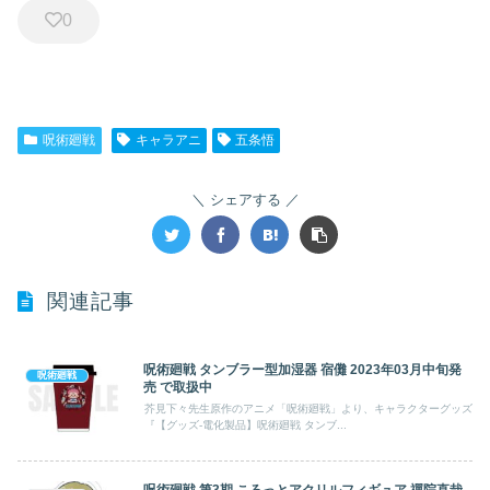
0
呪術廻戦
キャラアニ
五条悟
シェアする
関連記事
呪術廻戦 タンブラー型加湿器 宿儺 2023年03月中旬発
呪術廻戦
売 で取扱中
芥見下々先生原作のアニメ「呪術廻戦」より、キャラクターグッズ
『【グッズ-電化製品】呪術廻戦 タンブ...
呪術廻戦 第3期 ころっとアクリルフィギュア 禪院直哉