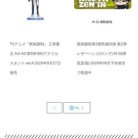
TVアニメ『呪術廻戦』 乙骨憂
呪術廻戦第3期死滅回游 第2弾
太 Ani-Art 第9弾 BIGアクリル
レザーバッジ(ロング) M-SI(禪
スタンド ver.A 2026年9月27日
院直哉) 2026年09月下旬発売
発売
で取扱中