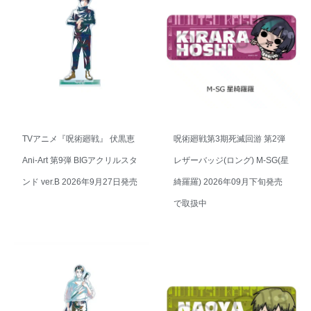
TVアニメ『呪術廻戦』 伏黒恵
呪術廻戦第3期死滅回游 第2弾
Ani-Art 第9弾 BIGアクリルスタ
レザーバッジ(ロング) M-SG(星
ンド ver.B 2026年9月27日発売
綺羅羅) 2026年09月下旬発売
で取扱中