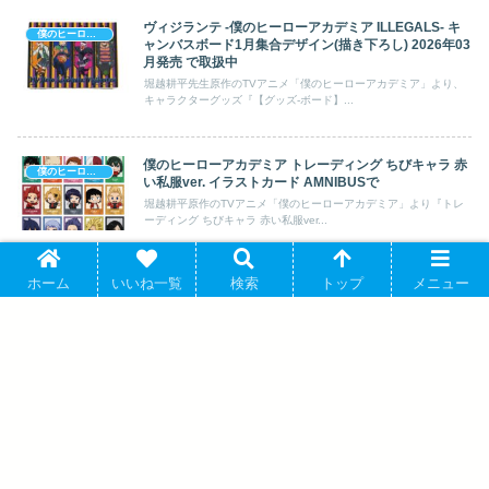
ヴィジランテ -僕のヒーローアカデミア ILLEGALS- キ
僕のヒーローアカデミア
ャンバスボード1月集合デザイン(描き下ろし) 2026年03
月発売 で取扱中
堀越耕平先生原作のTVアニメ「僕のヒーローアカデミア」より、
キャラクターグッズ『【グッズ-ボード】...
僕のヒーローアカデミア トレーディング ちびキャラ 赤
僕のヒーローアカデミア
い私服ver. イラストカード AMNIBUSで
堀越耕平原作のTVアニメ「僕のヒーローアカデミア」より『トレ
ーディング ちびキャラ 赤い私服ver...
ホーム
いいね一覧
検索
トップ
メニュー
TVアニメ『ヴィジランテ -僕のヒーローアカデミア
僕のヒーローアカデミア
ILLEGALS-』 BIG箔押し缶バッジD イレイザーヘッド
2026年03月発売 で取扱中
堀越耕平原作のTVアニメ「僕のヒーローアカデミア」より、キャ
ラクターグッズ『【グッズ-バッチ】TV...
ヴィジランテ -僕のヒーローアカデミア