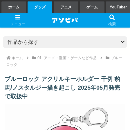
ホーム
グッズ
アニメ
ゲーム
YouTuber
メニュー
検索
ホーム
01. アニメ・漫画・ゲームなど作品
ブルー
ロック
ブルーロック アクリルキーホルダー 千切 豹
馬/ノスタルジー描き起こし 2025年05月発売
で取扱中