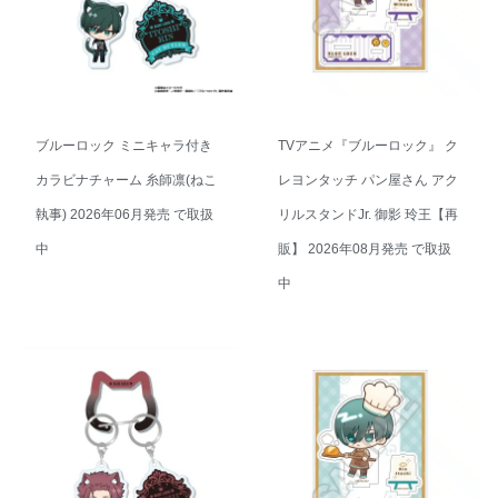
ブルーロック ミニキャラ付き
TVアニメ『ブルーロック』 ク
カラビナチャーム 糸師凛(ねこ
レヨンタッチ パン屋さん アク
執事) 2026年06月発売 で取扱
リルスタンドJr. 御影 玲王【再
中
販】 2026年08月発売 で取扱
中