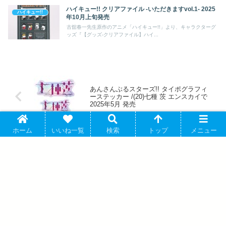
ハイキュー!! クリアファイル -いただきますvol.1- 2025
ハイキュー!!
年10月上旬発売
古舘春一先生原作のアニメ「ハイキュー!!」より、キャラクターグ
ッズ『【グッズ-クリアファイル】ハイ...
あんさんぶるスターズ!! タイポグラフィ
ーステッカー /(20)七種 茨 エンスカイで
2025年5月 発売
ホーム
いいね一覧
検索
トップ
メニュー
進撃の巨人 リヴァイ カレッジパーカー/
レディース AMNIBUSで2025年4月中旬発
売
アバウト
プライバシーポリシー