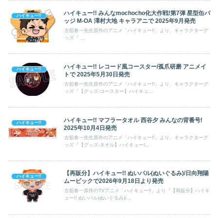
ハイキュー!! みんなmochocho化大作戦!第7弾 星型缶バ
ハイキュー!!
ッジ M-OA 澤村大地 キャラアニで 2025年9月発売
古舘春一先生原作のアニメ「ハイキュー!!」より、キャラクターグ
ッズ『 ...
ハイキュー!! レコード風コースター/孤爪研磨 アニメイ
ハイキュー!!
トで 2025年5月30日発売
古舘春一先生原作のアニメ「ハイキュー!!」より、キャラクターグ
ッズ『【グッズ-コースター】ハイキュ...
ハイキュー!! マフラータオル 西谷夕 みんなの背番号!
ハイキュー!!
2025年10月4日発売
古舘春一先生原作のアニメ「ハイキュー!!」より、キャラクターグ
ッズ『【グッズ-タオル】ハイキュー!...
【再販分】ハイキュー!! ぬいパル(ぬいぐるみ)/日向翔陽
ハイキュー!!
ムービックで2026年9月18日より発売
古舘春一原作のTVアニメ「ハイキュー!!」より『【再販分】ハイキ
ュー!! ぬいパル(ぬいぐるみ)/...