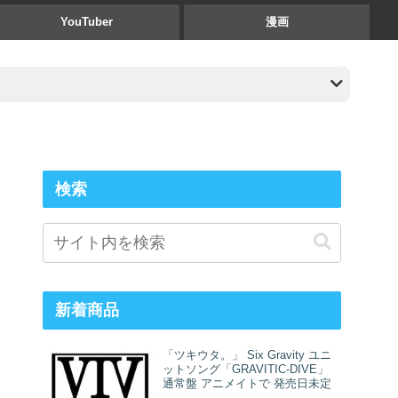
YouTuber
漫画
検索
新着商品
「ツキウタ。」 Six Gravity ユニ
ットソング「GRAVITIC-DIVE」
通常盤 アニメイトで 発売日未定