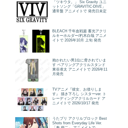
「ツキウタ。」 Six Gravity ユニ
ットソング「GRAVITIC-DIVE」
通常盤 アニメイトで 発売日未定
BLEACH 千年血戦篇 蓄光アクリ
ルキーホルダー/朽木白哉 アニメ
イトで 2026年10月 上旬 発売
抱かれたい男1位に脅されていま
す ペアリングアクリルスタンド
東谷准太 アニメイトで 2026年11
月発売
TVアニメ『彼女、お借りしま
す』 描き下ろし シスターver. ト
レーディングアクリルカード ア
ニメイトで 2026/10/17 発売
うたプリ アクリルブロック Best
Shots from Everyday Life Ver.
「寿 嶺二」 アニメイトで