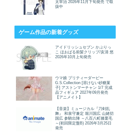
太宰治 2026年11月下旬発売 で取
扱中
ゲーム作品の新着グッズ
アイドリッシュセブン かぷりっ
こ ほおばる前髪クリップ/亥清 悠
2026年10月上旬発売
ウマ娘 プリティーダービー
G.S.Collection [溶けない砂糖菓
子] アストンマーチャン 1/7 完成
品フィギュア 2027年09月発売
【アニメイト】
【音楽】ミュージカル『刀剣乱
舞』 和泉守兼定 堀川国広 山姥切
国広 参騎出陣 ～八百八町膝栗毛
～(初回限定盤B) 2026年3月25日
発売