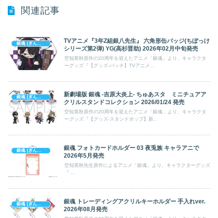
関連記事
TVアニメ『3年Z組銀八先生』 六角形缶バッジ(ちぽっけ
銀魂 (ぎんたま)
シリーズ第2弾) YG(高杉晋助) 2026年02月中旬発売
空知英秋原作の20周年を迎えたアニメ「銀魂」より、キャラクタ
ーグッズ『【グッズ-バッチ】TVアニメ...
新劇場版 銀魂 -吉原大炎上- ちゅあスタ ミニチュアア
銀魂 (ぎんたま)
クリルスタンドコレクション 2026/01/24 発売
空知英秋原作の20周年を迎えたアニメ「銀魂」より、キャラクタ
ーグッズ『【グッズ-スタンドポップ】新...
銀魂 フォトカードホルダー 03 夜兎族 キャラアニで
銀魂 (ぎんたま)
2026年5月発売
空知英秋先生原作によるアニメ「銀魂」より、キャラクターグッズ
『 ...
銀魂 トレーディングアクリルキーホルダー 手入れver.
銀魂 (ぎんたま)
2026年08月発売