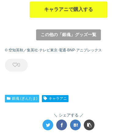
キャラアニで購入する
この他の「銀魂」グッズ一覧
© 空知英秋／集英社·テレビ東京·電通·BNP·アニプレックス
0
銀魂 (ぎんたま)
キャラアニ
シェアする