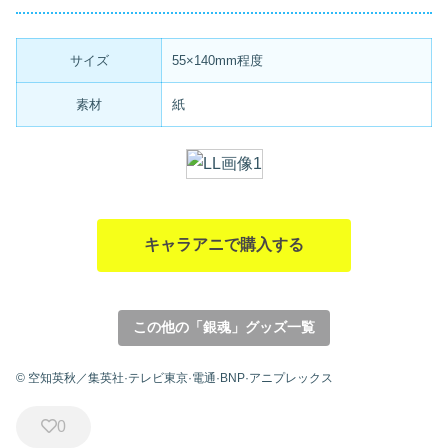
サイズ
55×140mm程度
素材
紙
キャラアニで購入する
この他の「銀魂」グッズ一覧
© 空知英秋／集英社·テレビ東京·電通·BNP·アニプレックス
0