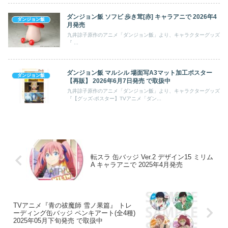
ダンジョン飯 ソフビ 歩き茸[赤] キャラアニで 2026年4
ダンジョン飯
月発売
九井諒子原作のアニメ「ダンジョン飯」より、キャラクターグッズ
『 ...
ダンジョン飯 マルシル 場面写A3マット加工ポスター
ダンジョン飯
【再販】 2026年6月7日発売 で取扱中
九井諒子原作のアニメ「ダンジョン飯」より、キャラクターグッズ
『【グッズ-ポスター】TVアニメ「ダン...
転スラ 缶バッジ Ver.2 デザイン15 ミリム
A キャラアニで 2025年4月発売
TVアニメ『青の祓魔師 雪ノ果篇』 トレ
ーディング缶バッジ ペンキアート(全4種)
2025年05月下旬発売 で取扱中