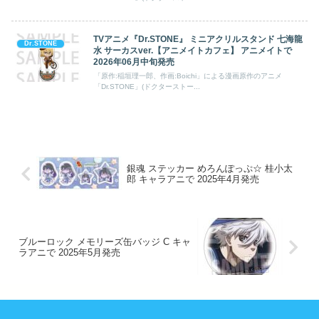
TVアニメ『Dr.STONE』 ミニアクリルスタンド 七海龍
Dr.STONE
水 サーカスver.【アニメイトカフェ】 アニメイトで
2026年06月中旬発売
「原作:稲垣理一郎、作画:Boichi」による漫画原作のアニメ
「Dr.STONE」(ドクターストー...
銀魂 ステッカー めろんぽっぷ☆ 桂小太
郎 キャラアニで 2025年4月発売
ブルーロック メモリーズ缶バッジ C キャ
ラアニで 2025年5月発売