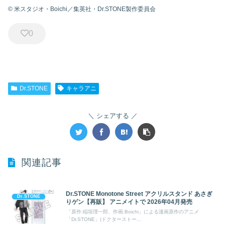
© 米スタジオ・Boichi／集英社・Dr.STONE製作委員会
0
Dr.STONE
キャラアニ
シェアする
関連記事
Dr.STONE Monotone Street アクリルスタンド あさぎ
Dr.STONE
りゲン【再販】 アニメイトで 2026年04月発売
「原作:稲垣理一郎、作画:Boichi」による漫画原作のアニメ
「Dr.STONE」(ドクターストー...