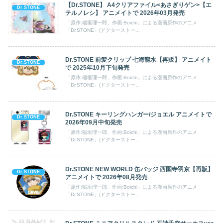
【Dr.STONE】 A4クリアファイル<あさぎりゲン>【エ
Dr.STONE
テルノレシ】 アニメイトで 2026年03月発売
「原作:稲垣理一郎、作画:Boichi」による漫画原作のアニメ
「Dr.STONE」(ドクターストー...
Dr.STONE 前髪クリップ 七海龍水【再販】 アニメイト
Dr.STONE
で 2025年10月下旬発売
「原作:稲垣理一郎、作画:Boichi」による漫画原作のアニメ
「Dr.STONE」(ドクターストー...
Dr.STONE キーリングハンガー/ジョエル アニメイトで
Dr.STONE
2026年09月中旬発売
「原作:稲垣理一郎、作画:Boichi」による漫画原作のアニメ
「Dr.STONE」(ドクターストー...
Dr.STONE NEW WORLD 缶バッジ 西園寺羽京【再販】
Dr.STONE
アニメイトで 2026年08月発売
「原作:稲垣理一郎、作画:Boichi」による漫画原作のアニメ
「Dr.STONE」(ドクターストー...