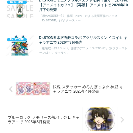
Dr.STONE ミニアクリルスタンド 石神千空サーカスver.
Dr.STONE
【アニメイトカフェ】【再販】 アニメイトで 2026年10
月下旬発売
「原作:稲垣理一郎、作画:Boichi」による漫画原作のアニメ
「Dr.STONE」(ドクターストー...
Dr.STONE 水沢石鹸コラボ アクリルスタンド スイカ キ
Dr.STONE
ャラアニで 2026年3月発売
「稲垣理一郎 / Boichi」原作のアニメ「Dr.STONE」(ドクタースト
ーン)より、キャラク...
銀魂 ステッカー めろんぽっぷ☆ 神威 キ
ャラアニで 2025年4月発売
ブルーロック メモリーズ缶バッジ E キャ
ラアニで 2025年5月発売