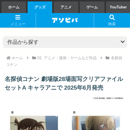
ホーム
グッズ
アニメ
ゲーム
YouTuber
メニュー
検索
ホーム
01. アニメ・漫画・ゲームなど作品
名探偵
コナン
名探偵コナン 劇場版28場面写クリアファイル
セットA キャラアニで 2025年6月発売