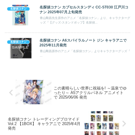
名探偵コナン カブセルスタンディ CC-ST030 江戸川コ
名探偵コナン
ナン 2025年07月上旬発売
青山剛昌先生原作のアニメ「名探偵コナン」より、キャラクターグ
ッズ『【グッズ-スタンドポップ】名探偵...
名探偵コナン A6スパイラルノート ジン キャラアニで
名探偵コナン
2025年11月発売
青山剛昌原作のアニメ「名探偵コナン」よりキャラクターグッズ『
...
この素晴らしい世界に祝福を! ～温泉でゆ
ったり～ A5アクリルパネル アニメイト
で 2025/06/06 発売
名探偵コナン トレーディングブロマイド
Vol.2 【1BOX】 キャラアニで 2025年4月
発売