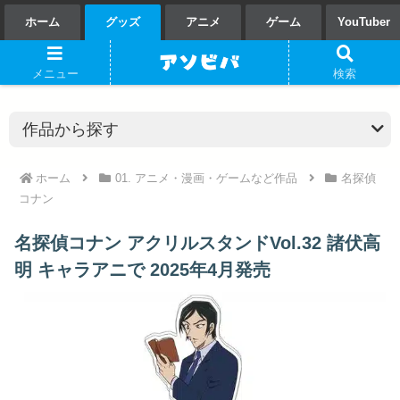
ホーム
グッズ
アニメ
ゲーム
YouTuber
メニュー
検索
ホーム
01. アニメ・漫画・ゲームなど作品
名探偵
コナン
名探偵コナン アクリルスタンドVol.32 諸伏高
明 キャラアニで 2025年4月発売