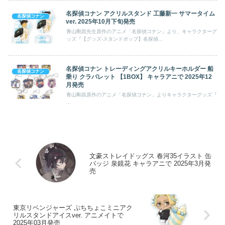
名探偵コナン アクリルスタンド 工藤新一 サマータイム
名探偵コナン
ver. 2025年10月下旬発売
青山剛昌先生原作のアニメ「名探偵コナン」より、キャラクターグ
ッズ『【グッズ-スタンドポップ】名探偵...
名探偵コナン トレーディングアクリルキーホルダー 船
名探偵コナン
乗り クラパレット 【1BOX】 キャラアニで 2025年12
月発売
青山剛昌原作のアニメ「名探偵コナン」よりキャラクターグッズ『
...
文豪ストレイドッグス 春河35イラスト 缶
バッジ 泉鏡花 キャラアニで 2025年3月発
売
東京リベンジャーズ ぷちちょこミニアク
リルスタンドアイスver. アニメイトで
2025年03月発売