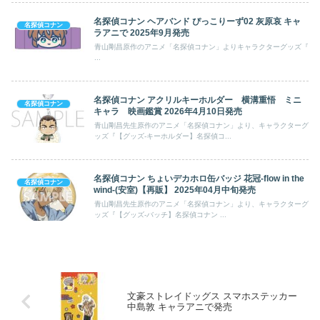
名探偵コナン ヘアバンド ぴっこりーず02 灰原哀 キャ
名探偵コナン
ラアニで 2025年9月発売
青山剛昌原作のアニメ「名探偵コナン」よりキャラクターグッズ『
...
名探偵コナン アクリルキーホルダー 横溝重悟 ミニ
名探偵コナン
キャラ 映画鑑賞 2026年4月10日発売
青山剛昌先生原作のアニメ「名探偵コナン」より、キャラクターグ
ッズ『【グッズ-キーホルダー】名探偵コ...
名探偵コナン ちょいデカホロ缶バッジ 花冠-flow in the
名探偵コナン
wind-(安室)【再販】 2025年04月中旬発売
青山剛昌先生原作のアニメ「名探偵コナン」より、キャラクターグ
ッズ『【グッズ-バッチ】名探偵コナン ...
文豪ストレイドッグス スマホステッカー
中島敦 キャラアニで発売