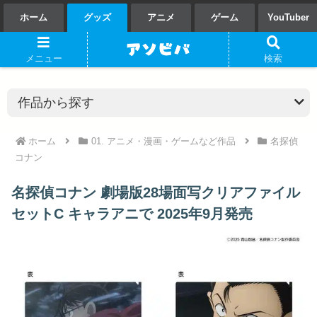
ホーム
グッズ
アニメ
ゲーム
YouTuber
メニュー
検索
ホーム
01. アニメ・漫画・ゲームなど作品
名探偵
コナン
名探偵コナン 劇場版28場面写クリアファイル
セットC キャラアニで 2025年9月発売