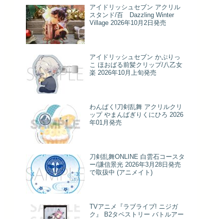
アイドリッシュセブン アクリル
スタンド/百 Dazzling Winter
Village 2026年10月2日発売
アイドリッシュセブン かぷりっ
こ ほおばる前髪クリップ/八乙女
楽 2026年10月上旬発売
わんぱく!刀剣乱舞 アクリルクリ
ップ やまんばぎりくにひろ 2026
年01月発売
刀剣乱舞ONLINE 白雲石コースタ
ー/謙信景光 2026年3月28日発売
で取扱中 (アニメイト)
TVアニメ『ラブライブ! ニジガ
ク』 B2タペストリー バトルアー