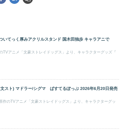
ついてっく厚みアクリルスタンド 国木田独歩 キャラアニで
作のTVアニメ「文豪ストレイドッグス」より、キャラクターグッズ『
文スト) マドラー/シグマ ぱすてるぽっぷ 2026年6月20日発売
5」原作のTVアニメ「文豪ストレイドッグス」より、キャラクターグッ