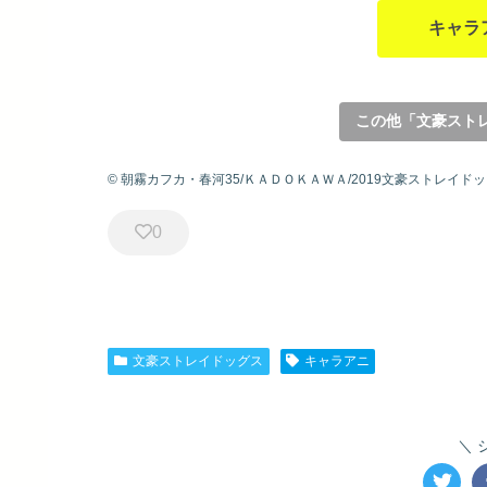
キャラ
この他「文豪スト
© 朝霧カフカ・春河35/ＫＡＤＯＫＡＷＡ/2019文豪ストレイド
0
文豪ストレイドッグス
キャラアニ