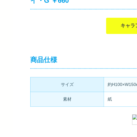
イ・G ￥660
キャラ
商品仕様
サイズ
約H100×W15
素材
紙