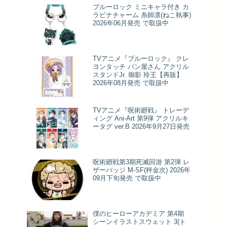
ブルーロック ミニキャラ付き カ
ラビナチャーム 糸師凛(ねこ執事)
2026年06月発売 で取扱中
TVアニメ『ブルーロック』 クレ
ヨンタッチ パン屋さん アクリル
スタンドJr. 御影 玲王【再販】
2026年08月発売 で取扱中
TVアニメ『呪術廻戦』 トレーデ
ィング Ani-Art 第9弾 アクリルキ
ータグ ver.B 2026年9月27日発売
呪術廻戦第3期死滅回游 第2弾 レ
ザーバッジ M-SF(秤金次) 2026年
09月下旬発売 で取扱中
僕のヒーローアカデミア 第4期
シーンイラストスウェット 3(ト