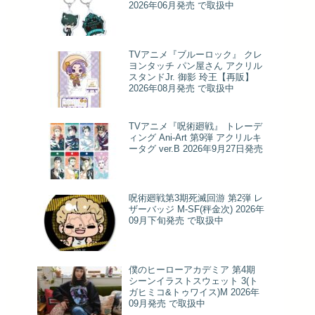
2026年06月発売 で取扱中
TVアニメ『ブルーロック』 クレ
ヨンタッチ パン屋さん アクリル
スタンドJr. 御影 玲王【再販】
2026年08月発売 で取扱中
TVアニメ『呪術廻戦』 トレーデ
ィング Ani-Art 第9弾 アクリルキ
ータグ ver.B 2026年9月27日発売
呪術廻戦第3期死滅回游 第2弾 レ
ザーバッジ M-SF(秤金次) 2026年
09月下旬発売 で取扱中
僕のヒーローアカデミア 第4期
シーンイラストスウェット 3(ト
ガヒミコ&トゥワイス)M 2026年
09月発売 で取扱中