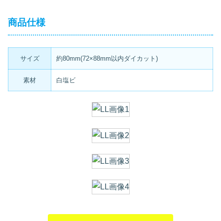
商品仕様
サイズ
約80mm(72×88mm以内ダイカット)
素材
白塩ビ