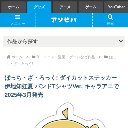
ホーム
グッズ
アニメ
ゲーム
YouTuber
メニュー
検索
ホーム
01. アニメ・漫画・ゲームなど作品
ぼっ
ち・ざ・ろっく!
ぼっち・ざ・ろっく! ダイカットステッカー
伊地知虹夏 バンドTシャツVer. キャラアニで
2025年3月発売