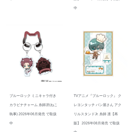
中
ブルーロック ミニキャラ付き
TVアニメ『ブルーロック』 ク
カラビナチャーム 糸師冴(ねこ
レヨンタッチ パン屋さん アク
執事) 2026年06月発売 で取扱
リルスタンドJr. 糸師 凛【再
中
販】 2026年08月発売 で取扱