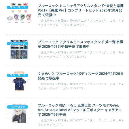
ブルーロック ミニキャラアクリルスタンド<天使と悪魔
ブルーロック
Vol.1>【悪魔 Ver】コンプリートセット 2025年10月発
売 で取扱中
「金城宗幸 / ノ村優介」原作のアニメ「ブルーロック」より、キャ
ラクターグッズ『【グッズ-スタンド...
ブルーロック アクリルミニスマホスタンド 第一弾 氷織
ブルーロック
羊 2025年07月中旬発売 で取扱中
「金城宗幸 / ノ村優介」原作のアニメ「ブルーロック」より、キャ
ラクターグッズ『【グッズ-スタンド...
くまめいと ブルーロック/ボディスーツ 2024年4月26日
ブルーロック
発売 で取扱中
「金城宗幸 / ノ村優介」原作のアニメ「ブルーロック」より、キャ
ラクターグッズ『【グッズ-コスプレ...
ブルーロック 描き下ろし 凪誠士郎 スーツモデルver.
ブルーロック
Ani-Art aqua label A3マット加工ポスター キャラアニ
で 2025年9月発売
「金城宗幸 / ノ村優介」原作のアニメ「ブルーロック」より、キャ
ラクターグッズ『 ...