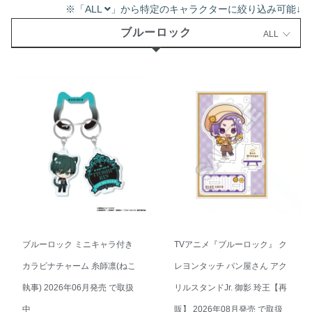
※「ALL
」から特定のキャラクターに絞り込み可能↓
ブルーロック
ALL
ブルーロック ミニキャラ付き
TVアニメ『ブルーロック』 ク
カラビナチャーム 糸師凛(ねこ
レヨンタッチ パン屋さん アク
執事) 2026年06月発売 で取扱
リルスタンドJr. 御影 玲王【再
中
販】 2026年08月発売 で取扱